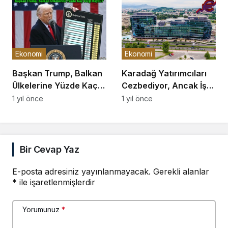
Ekonomi
Ekonomi
Başkan Trump, Balkan
Karadağ Yatırımcıları
Ülkelerine Yüzde Kaç
Cezbediyor, Ancak İş
Vergi Koydu?
Ortamı Hâlâ Zorlu
1 yıl önce
1 yıl önce
Bir Cevap Yaz
E-posta adresiniz yayınlanmayacak.
Gerekli alanlar
*
ile işaretlenmişlerdir
Yorumunuz
*