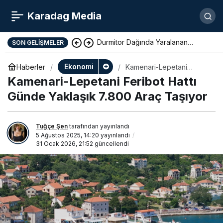
Karadag Media
Durmitor Dağında Yaralanan
SON GELIŞMELER
Yunan Turist Başarıyla Kurtarıldı
Ekonomi
Haberler
Kamenari-Lepetani
Feribot Hattı Günde
Kamenari-Lepetani Feribot Hattı
Yaklaşık 7.800 Araç
Taşıyor
Günde Yaklaşık 7.800 Araç Taşıyor
Tuğçe Şen
tarafından yayınlandı
5 Ağustos 2025, 14:20
yayınlandı
31 Ocak 2026, 21:52
güncellendi