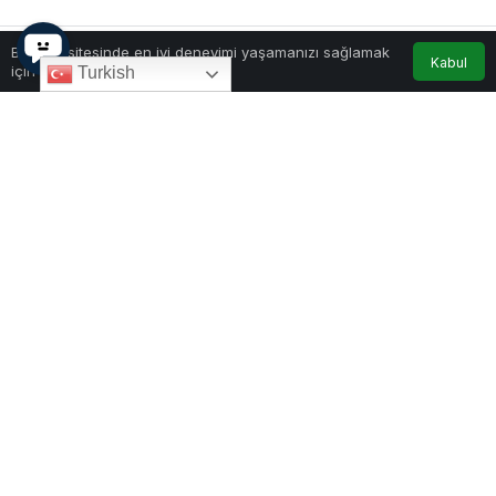
Bu web sitesinde en iyi deneyimi yaşamanızı sağlamak
Kabul
için çerezler kullanılmaktadır.
Turkish
0
Paylaş
Beğen
Karadağ Turizm Bakanı Simonida Kordić,
İspanya’nın başkenti Madrid’deki Birleşmiş
Milletler (BM) Turizm Merkezi’ne resmi bir ziyaret
gerçekleştirdi. Ziyaret kapsamında, BM Turizm
İcra Direktörü Natalia Bayona ve Avrupa Bölge
Direktörü Kordula Voltemayer’in başkanlık ettiği
üst düzey heyetle bir araya gelen Kordić,
Karadağ’ın turizmde kaydettiği ilerlemeleri ve
küresel başarılarını gündeme taşıdı.
Toplantının, Karadağ’ın bu yıl devraldığı Dünya
Turizm Örgütü Avrupa Komisyonu’nun iki yıllık
dönem başkanlığı çerçevesinde düzenlendiği