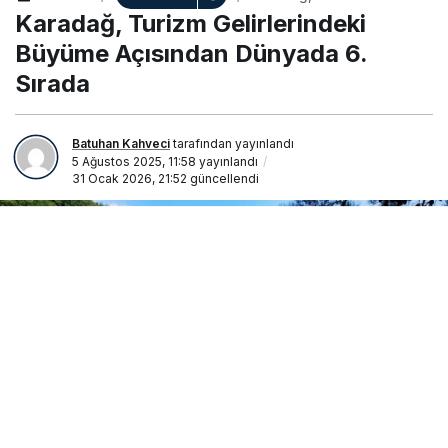
Gelirlerindeki Büyüme
Karadağ, Turizm Gelirlerindeki
Açısından Dünyada 6.
Sırada
Büyüme Açısından Dünyada 6.
Sırada
Batuhan Kahveci
tarafından yayınlandı
5 Ağustos 2025, 11:58
yayınlandı
31 Ocak 2026, 21:52
güncellendi