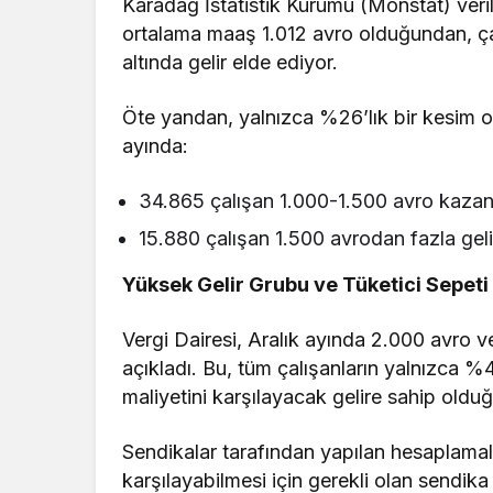
Karadağ İstatistik Kurumu (Monstat) veril
ortalama maaş 1.012 avro olduğundan, ça
altında gelir elde ediyor.
Öte yandan, yalnızca %26’lık bir kesim or
ayında:
34.865 çalışan 1.000-1.500 avro kazan
15.880 çalışan 1.500 avrodan fazla gelir
Yüksek Gelir Grubu ve Tüketici Sepeti
Vergi Dairesi, Aralık ayında 2.000 avro v
açıkladı. Bu, tüm çalışanların yalnızca %4
maliyetini karşılayacak gelire sahip oldu
Sendikalar tarafından yapılan hesaplamalara
karşılayabilmesi için gerekli olan sendika 