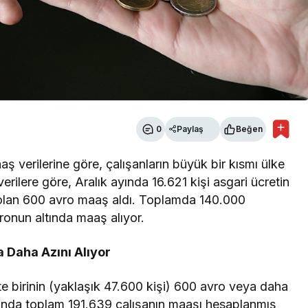
0
Paylaş
Beğen
ş verilerine göre, çalışanların büyük bir kısmı ülke
erilere göre, Aralık ayında 16.621 kişi asgari ücretin
t olan 600 avro maaş aldı. Toplamda 140.000
vronun altında maaş alıyor.
a Daha Azını Alıyor
rtte birinin (yaklaşık 47.600 kişi) 600 avro veya daha
yında toplam 191.639 çalışanın maaşı hesaplanmış