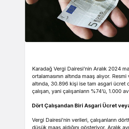
Karadağ Vergi Dairesi’nin Aralık 2024 maa
ortalamasının altında maaş alıyor. Resmi v
altında, 30.896 kişi ise tam asgari ücre
çalışan, yani çalışanların %74’ü, 1.000 a
Dört Çalışandan Biri Asgari Ücret vey
Vergi Dairesi’nin verileri, çalışanların dö
düşük maaş aldığını gösteriyor. Aralık a