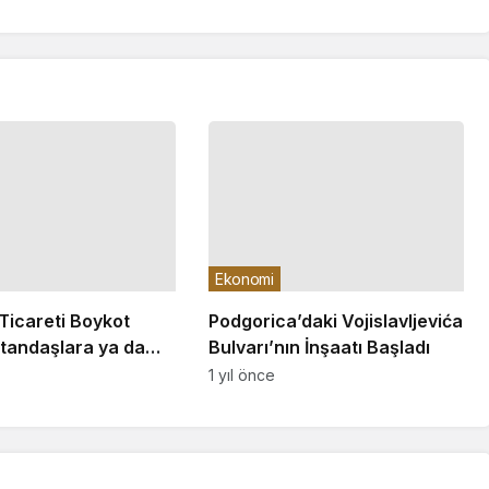
Ekonomi
 Ticareti Boykot
Podgorica’daki Vojislavljevića
tandaşlara ya da
Bulvarı’nın İnşaatı Başladı
e Fayda Sağlamaz
1 yıl önce