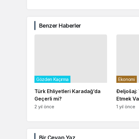
Benzer Haberler
Gözden Kaçırma
Ekonomi
Türk Ehliyetleri Karadağ’da
Đeljošaj:
Geçerli mi?
Etmek Va
Ekonomiy
2 yıl önce
1 yıl önce
Bir Cevap Yaz