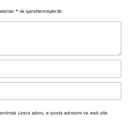
 alanlar
*
ile işaretlenmişlerdir
Dışişleri
Bakanlığı’nda Yen
Büyükelçi
Atamaları
anılmak üzere adımı, e-posta adresimi ve web site