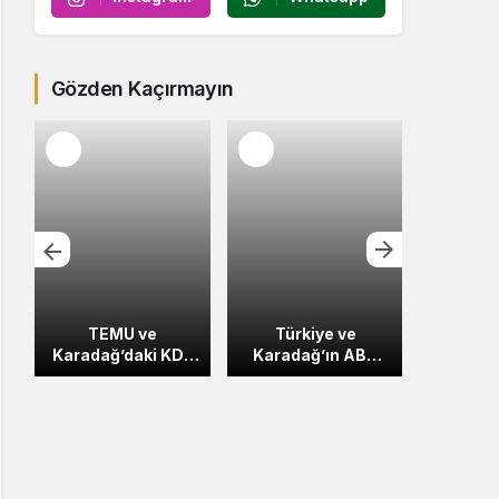
Gözden Kaçırmayın
TEMU ve
Türkiye ve
B
i
Karadağ’daki KDV
Karadağ’ın ABD
İbrahi
Yasası Üzerine
Vize Ret Oranları
Antalya
Gelişmeler
Foru
Önemli