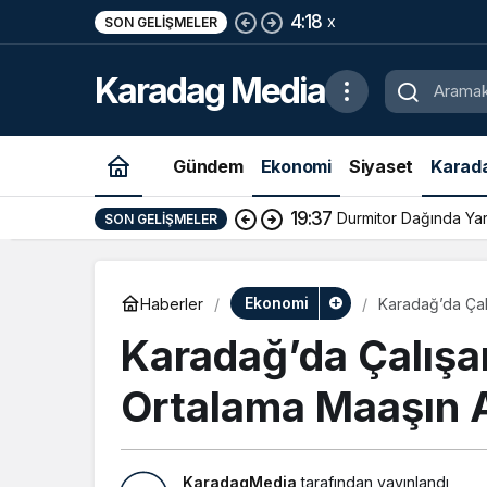
4:18
x
SON GELIŞMELER
Karadag Media
Gündem
Ekonomi
Siyaset
Karad
19:37
Durmitor Dağında Yara
SON GELIŞMELER
Ekonomi
Haberler
Karadağ’da Çal
Karadağ’da Çalışa
Ortalama Maaşın A
KaradagMedia
tarafından yayınlandı