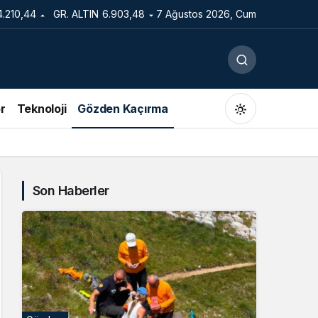
4.210,44
GR. ALTIN
6.903,48
7 Ağustos 2026, Cum
r
Teknoloji
Gözden Kaçırma
Son Haberler
Gündüz Modu
Gündüz modunu seçin.
Gece Modu
Gece modunu seçin.