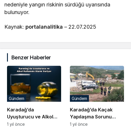
nedeniyle yangın riskinin sürdüğü uyarısında
bulunuyor.
Kaynak:
portalanalitika
– 22.07.2025
Benzer Haberler
Gündem
Gündem
Karadağ’da
Karadağ’da Kaçak
Uyuşturucu ve Alkol
Yapılaşma Sorunu
Kullanımı Alarm Veriyor
Büyüyor
1 yıl önce
1 yıl önce