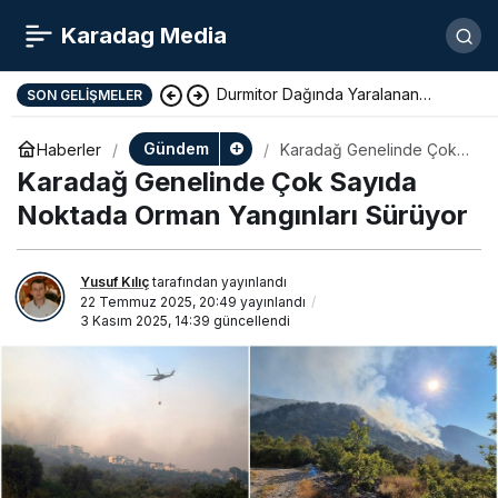
Karadag Media
Durmitor Dağında Yaralanan
SON GELIŞMELER
Yunan Turist Başarıyla Kurtarıldı
Gündem
Haberler
Karadağ Genelinde Çok
Sayıda Noktada Orman
Karadağ Genelinde Çok Sayıda
Yangınları Sürüyor
Noktada Orman Yangınları Sürüyor
Yusuf Kılıç
tarafından yayınlandı
22 Temmuz 2025, 20:49
yayınlandı
3 Kasım 2025, 14:39
güncellendi