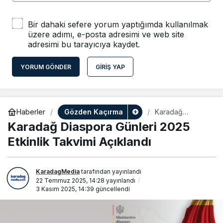
Bir dahaki sefere yorum yaptığımda kullanılmak
üzere adımı, e-posta adresimi ve web site
adresimi bu tarayıcıya kaydet.
YORUM GÖNDER
GIRIŞ YAP
Gözden Kaçırma
Haberler
Karadağ
Diaspora Günleri
Karadağ Diaspora Günleri 2025
2025 Etkinlik
Takvimi
Etkinlik Takvimi Açıklandı
Açıklandı
KaradagMedia
tarafından yayınlandı
22 Temmuz 2025, 14:28
yayınlandı
3 Kasım 2025, 14:39
güncellendi