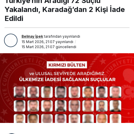
Türkiye’nin Aradığı 72 Suçlu
Karadağ’dan 2 Kişi İade
Edildi
Yakalandı, Karadağ’dan 2 Kişi İade
Edildi
Belinay İpek
tarafından yayınlandı
15 Mart 2026, 21:07
yayınlandı
15 Mart 2026, 21:07
güncellendi