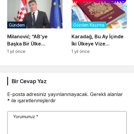
Gündem
Gözden Kaçırma
Milanović; “AB’ye
Karadağ, Bu Ay İçinde
Başka Bir Ülke
İki Ülkeye Vize
Katılamayacak, Belki
Uygulamazsa AB’den
1 yıl önce
1 yıl önce
Sadece Karadağ”
Para Alamayacak
Bir Cevap Yaz
E-posta adresiniz yayınlanmayacak.
Gerekli alanlar
*
ile işaretlenmişlerdir
Yorumunuz
*