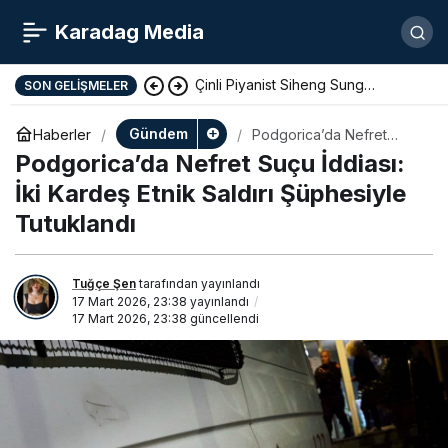
Karadag Media
Çinli Piyanist Siheng Sung
SON GELIŞMELER
KotorArt Festivalinde Sahne Alıyor
Gündem
Haberler
Podgorica’da Nefret
Suçu İddiası: İki Kardeş
Podgorica’da Nefret Suçu İddiası:
Etnik Saldırı Şüphesiyle
Tutuklandı
İki Kardeş Etnik Saldırı Şüphesiyle
Tutuklandı
Tuğçe Şen
tarafından yayınlandı
17 Mart 2026, 23:38
yayınlandı
17 Mart 2026, 23:38
güncellendi