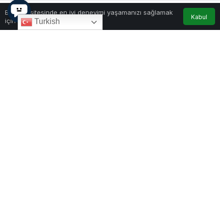
Bu web sitesinde en iyi deneyimi yaşamanızı sağlamak
Kabul
için çerezler kullanılmaktadır.
Turkish
Foto: T.C. İÇ İşleri Bakanlığı
0
Paylaş
Beğen
Türkiye Cumhuriyeti İçişleri Bakanlığı, yurt dışına
kaçan ve haklarında arama kararı bulunan
suçlulara yönelik dev bir uluslararası operasyona