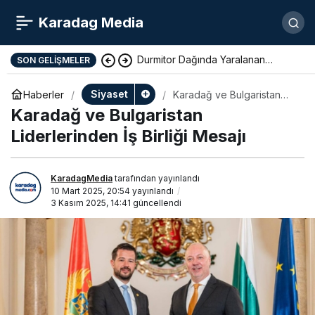
Karadag Media
Durmitor Dağında Yaralanan
SON GELIŞMELER
Yunan Turist Başarıyla Kurtarıldı
Siyaset
Haberler
Karadağ ve Bulgaristan
Liderlerinden İş Birliği
Karadağ ve Bulgaristan
Mesajı
Liderlerinden İş Birliği Mesajı
KaradagMedia
tarafından yayınlandı
10 Mart 2025, 20:54
yayınlandı
3 Kasım 2025, 14:41
güncellendi