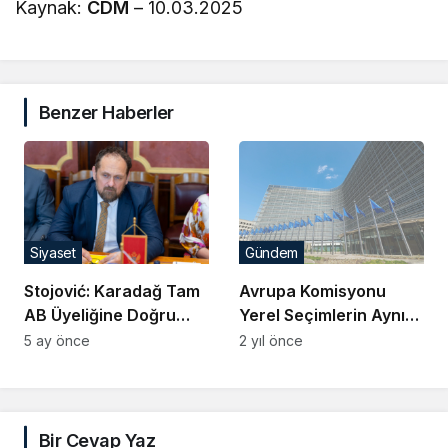
Kaynak:
CDM
– 10.03.2025
Benzer Haberler
Siyaset
Gündem
Stojović: Karadağ Tam
Avrupa Komisyonu
AB Üyeliğine Doğru
Yerel Seçimlerin Aynı
İlerliyor, Kısayol Yok
Gün Düzenlenmesini
5 ay önce
2 yıl önce
Destekliyor
Bir Cevap Yaz