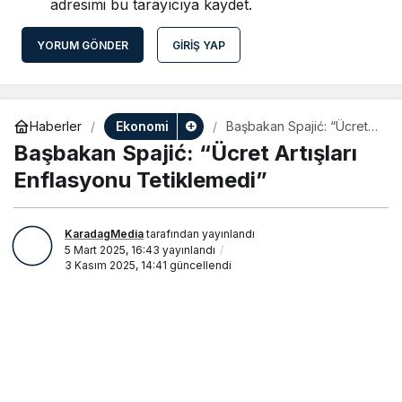
adresimi bu tarayıcıya kaydet.
YORUM GÖNDER
GIRIŞ YAP
Ekonomi
Haberler
Başbakan Spajić: “Ücret
Artışları Enflasyonu
Başbakan Spajić: “Ücret Artışları
Tetiklemedi”
Enflasyonu Tetiklemedi”
KaradagMedia
tarafından yayınlandı
5 Mart 2025, 16:43
yayınlandı
3 Kasım 2025, 14:41
güncellendi