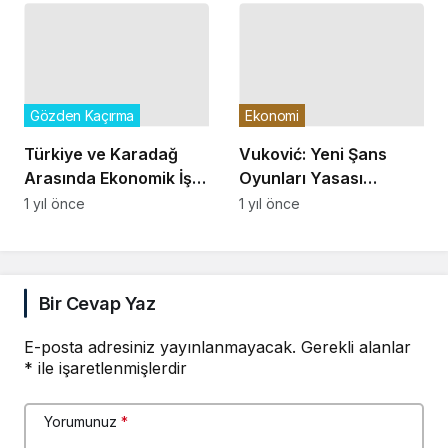
Gözden Kaçırma
Ekonomi
Türkiye ve Karadağ
Vuković: Yeni Şans
Arasında Ekonomik İş
Oyunları Yasası
Birliği Güçleniyor
Çocuklarımızı da
1 yıl önce
1 yıl önce
Koruyor
Bir Cevap Yaz
E-posta adresiniz yayınlanmayacak.
Gerekli alanlar
*
ile işaretlenmişlerdir
Yorumunuz
*