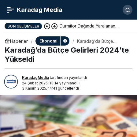
Karadag Media
Durmitor Dağında Yaralanan
SON GELIŞMELER
Yunan Turist Başarıyla Kurtarıldı
Ekonomi
Haberler
Karadağ’da Bütçe
Gelirleri 2024’te Yükseldi
Karadağ’da Bütçe Gelirleri 2024’te
Yükseldi
KaradagMedia
tarafından yayınlandı
24 Şubat 2025, 13:14
yayınlandı
3 Kasım 2025, 14:41
güncellendi