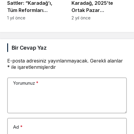
Sattler: “Karadağ’ı,
Karadağ, 2025’te
Tüm Reformları
Ortak Pazar
Uygulamaya Teşvik
Sözleşmesi’ne
1 yıl önce
2 yıl önce
Ediyoruz”
Katılmayı Hedefliyor
Bir Cevap Yaz
E-posta adresiniz yayınlanmayacak.
Gerekli alanlar
*
ile işaretlenmişlerdir
Yorumunuz
*
Ad
*