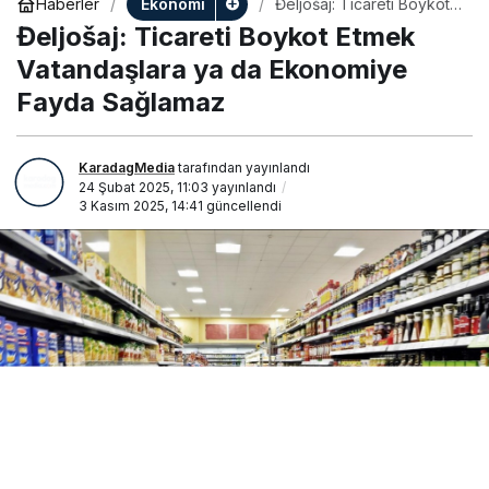
Ekonomi
Haberler
Đeljošaj: Ticareti Boykot
Etmek Vatandaşlara ya da
Đeljošaj: Ticareti Boykot Etmek
Ekonomiye Fayda
Sağlamaz
Vatandaşlara ya da Ekonomiye
Fayda Sağlamaz
KaradagMedia
tarafından yayınlandı
24 Şubat 2025, 11:03
yayınlandı
3 Kasım 2025, 14:41
güncellendi