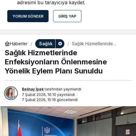
adresimi bu tarayıcıya kaydet.
YORUM GÖNDER
GIRIŞ YAP
Sağlık
Haberler
Sağlık Hizmetlerinde
Enfeksiyonların
Sağlık Hizmetlerinde
Önlenmesine Yönelik Eylem
Planı Sunuldu
Enfeksiyonların Önlenmesine
Yönelik Eylem Planı Sunuldu
Belinay İpek
tarafından yayınlandı
7 Şubat 2026, 16:10
yayınlandı
7 Şubat 2026, 15:19
güncellendi