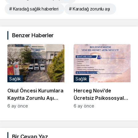
# Karadağ sağlık haberleri
# Karadağ zorunlu aşı
Benzer Haberler
Sağlık
Sağlık
Okul Öncesi Kurumlara
Herceg Novi’de
Kayıtta Zorunlu Aşı
Ücretsiz Psikososyal
Sertifikası Şartı Geliyor
Destek Başladı
6 ay önce
6 ay önce
Bir Cevap Yaz