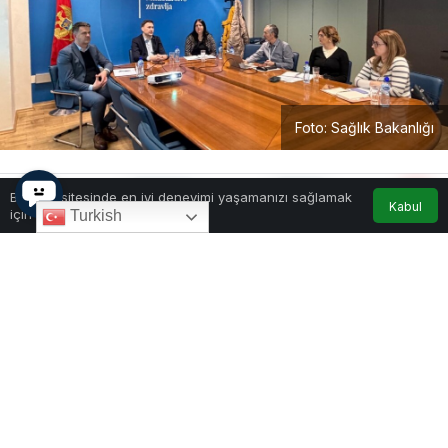
Foto: Sağlık Bakanlığı
0
Paylaş
Beğen
Bu web sitesinde en iyi deneyimi yaşamanızı sağlamak
Kabul
için çerezler kullanılmaktadır.
Turkish
Karadağ Sağlık Bakanlığı, sağlık hizmeti
kaynaklı enfeksiyonların önlenmesi ve
kontrolüne yönelik hazırlanan Eylem Planı
taslağının çalışma grubu tarafından
sunulduğunu açıkladı.
Karadağ Sağlık Bakanlığı, sağlık hizmeti sunumu
sırasında ortaya çıkabilecek enfeksiyonların
önlenmesi
ve
kontrolüne yönelik hazırlanan
Eylem