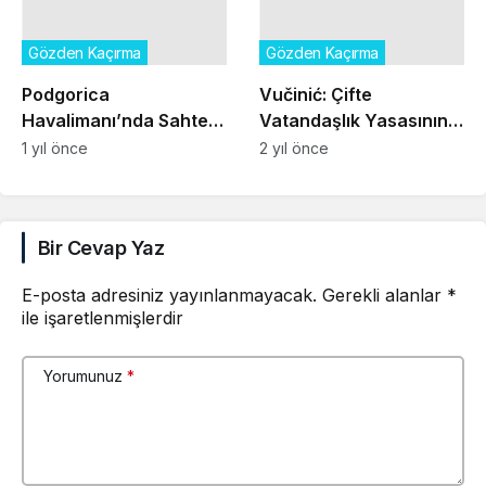
Gözden Kaçırma
Gözden Kaçırma
Podgorica
Vučinić: Çifte
Havalimanı’nda Sahte
Vatandaşlık Yasasının
Belgelerle Yakalanan
Amacı Karadağ’ı Yok
1 yıl önce
2 yıl önce
Türk Vatandaşı
Etmektir
Tutuklandı
Bir Cevap Yaz
E-posta adresiniz yayınlanmayacak.
Gerekli alanlar
*
ile işaretlenmişlerdir
Yorumunuz
*