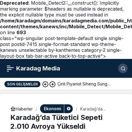
Deprecated
: Mobile_Detect2::__construct(): Implicitly
marking parameter $headers as nullable is deprecated,
the explicit nullable type must be used instead in
/home/karadagm/domains/karadagmedia.com/public_h
content/themes/kanews/inc/Mobile_Detect/Mobile_De
on line
693
class="wp-singular post-template-default single single-
post postid-7415 single-format-standard wp-theme-
kanews unselectable by-kanthemes category-2 single-
layout-box tab-bar-active back-to-top-active">
Karadag Media
Çinli Piyanist Siheng Sung
SON GELIŞMELER
KotorArt Festivalinde Sahne Alıyor
Ekonomi
Haberler
Karadağ’da
Tüketici Sepeti
Karadağ’da Tüketici Sepeti
2.010 Avroya
Yükseldi
2.010 Avroya Yükseldi