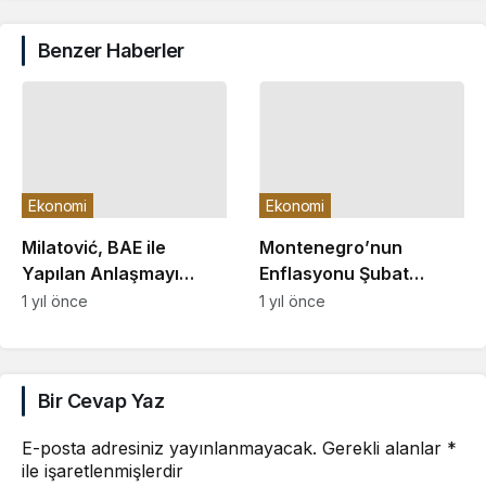
Benzer Haberler
Ekonomi
Ekonomi
Milatović, BAE ile
Montenegro’nun
Yapılan Anlaşmayı
Enflasyonu Şubat
Parlamento’ya İade Etti
Ayında Arttı
1 yıl önce
1 yıl önce
Bir Cevap Yaz
E-posta adresiniz yayınlanmayacak.
Gerekli alanlar
*
ile işaretlenmişlerdir