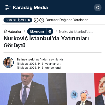
Karadag Media
Durmitor Dağında Yaralanan
SON GELIŞMELER
Yunan Turist Başarıyla Kurtarıldı
Ekonomi
Haberler
Nurković İstanbul’da
Yatırımları Görüştü
Nurković İstanbul’da Yatırımları
Görüştü
Belinay İpek
tarafından yayınlandı
15 Mayıs 2026, 14:31
yayınlandı
15 Mayıs 2026, 14:31
güncellendi