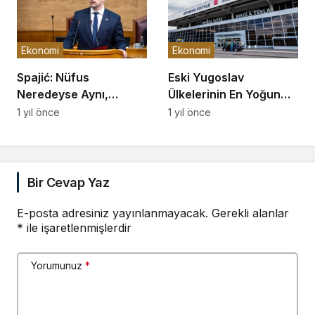
Ekonomi
Ekonomi
Spajić: Nüfus
Eski Yugoslav
Neredeyse Aynı,
Ülkelerinin En Yoğun
Çalışan Sayısı 89 Bin
Havalimanı Belgrad
1 yıl önce
1 yıl önce
Arttı
Oldu
Bir Cevap Yaz
E-posta adresiniz yayınlanmayacak.
Gerekli alanlar
*
ile işaretlenmişlerdir
Yorumunuz
*