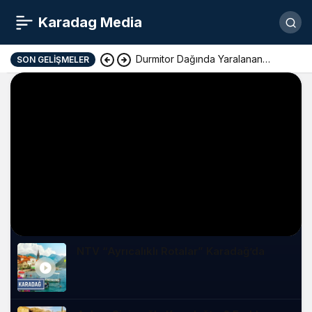
Karadag Media
Durmitor Dağında Yaralanan
SON GELIŞMELER
Yunan Turist Başarıyla Kurtarıldı
NTV “Ayrıcalıklı Rotalar” Karadağ’da