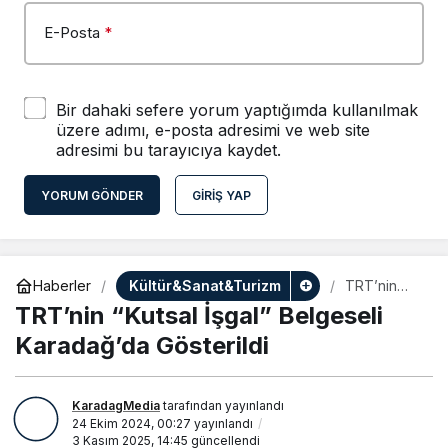
E-Posta
*
Bir dahaki sefere yorum yaptığımda kullanılmak
üzere adımı, e-posta adresimi ve web site
adresimi bu tarayıcıya kaydet.
YORUM GÖNDER
GIRIŞ YAP
Kültür&Sanat&Turizm
Haberler
TRT’nin
“Kutsal
TRT’nin “Kutsal İşgal” Belgeseli
İşgal”
Belgeseli
Karadağ’da Gösterildi
Karadağ’da
Gösterildi
KaradagMedia
tarafından yayınlandı
24 Ekim 2024, 00:27
yayınlandı
3 Kasım 2025, 14:45
güncellendi