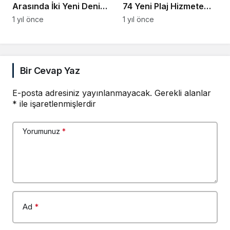
Arasında İki Yeni Deniz
74 Yeni Plaj Hizmete
Rotası
Girecek
1 yıl önce
1 yıl önce
Bir Cevap Yaz
E-posta adresiniz yayınlanmayacak.
Gerekli alanlar
*
ile işaretlenmişlerdir
Yorumunuz
*
Ad
*