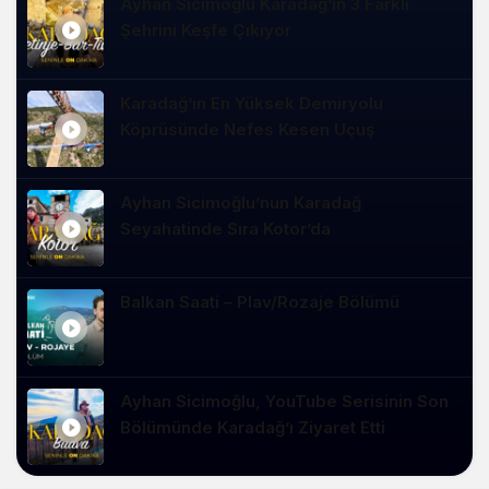
Ayhan Sicimoğlu Karadağ’ın 3 Farklı
Şehrini Keşfe Çıkıyor
Karadağ’ın En Yüksek Demiryolu
Köprüsünde Nefes Kesen Uçuş
Ayhan Sicimoğlu’nun Karadağ
Seyahatinde Sıra Kotor’da
Balkan Saati – Plav/Rozaje Bölümü
Ayhan Sicimoğlu, YouTube Serisinin Son
Bölümünde Karadağ’ı Ziyaret Etti