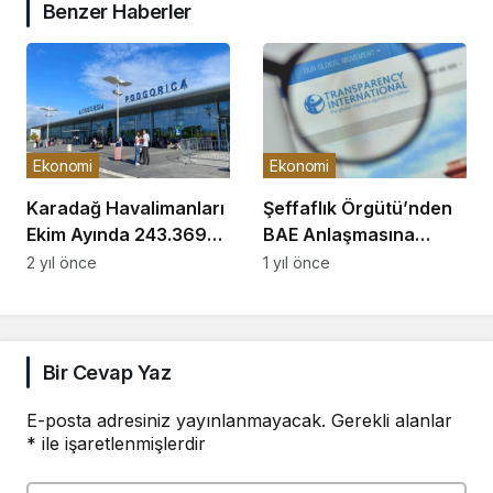
Benzer Haberler
Ekonomi
Ekonomi
Karadağ Havalimanları
Şeffaflık Örgütü’nden
Ekim Ayında 243.369
BAE Anlaşmasına
Yolcuya Hizmet Verdi
Eleştiri: AB Yolunda
2 yıl önce
1 yıl önce
Risk
Bir Cevap Yaz
E-posta adresiniz yayınlanmayacak.
Gerekli alanlar
*
ile işaretlenmişlerdir