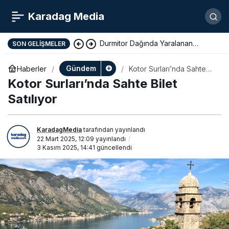
Karadag Media
Durmitor Dağında Yaralanan
SON GELIŞMELER
Yunan Turist Başarıyla Kurtarıldı
Gündem
Haberler
Kotor Surları’nda Sahte
Bilet Satılıyor
Kotor Surları’nda Sahte Bilet
Satılıyor
KaradagMedia
tarafından yayınlandı
22 Mart 2025, 12:09
yayınlandı
3 Kasım 2025, 14:41
güncellendi