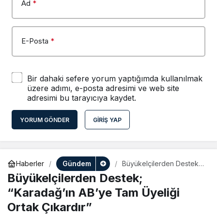
Ad
*
E-Posta
*
Bir dahaki sefere yorum yaptığımda kullanılmak
üzere adımı, e-posta adresimi ve web site
adresimi bu tarayıcıya kaydet.
YORUM GÖNDER
GIRIŞ YAP
Gündem
Haberler
Büyükelçilerden Destek;
“Karadağ’ın AB’ye Tam
Büyükelçilerden Destek;
Üyeliği Ortak Çıkardır”
“Karadağ’ın AB’ye Tam Üyeliği
Ortak Çıkardır”