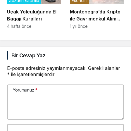
Gözden Kaçırma
Ekonomi
Uçak Yolculuğunda El
Montenegro’da Kripto
Bagajı Kuralları
ile Gayrimenkul Alımı
Denetlenmiyor
4 hafta önce
1 yıl önce
Bir Cevap Yaz
E-posta adresiniz yayınlanmayacak.
Gerekli alanlar
*
ile işaretlenmişlerdir
Yorumunuz
*