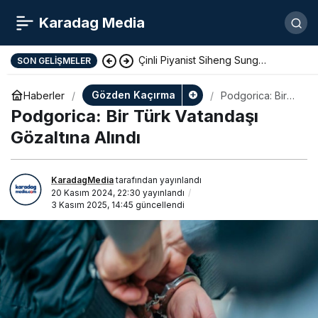
Karadag Media
Çinli Piyanist Siheng Sung
SON GELIŞMELER
KotorArt Festivalinde Sahne Alıyor
Gözden Kaçırma
Haberler
Podgorica: Bir
Türk Vatandaşı
Podgorica: Bir Türk Vatandaşı
Gözaltına Alındı
Gözaltına Alındı
KaradagMedia
tarafından yayınlandı
20 Kasım 2024, 22:30
yayınlandı
3 Kasım 2025, 14:45
güncellendi