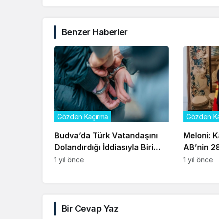
Benzer Haberler
Gözden Kaçırma
Gözden Ka
Budva’da Türk Vatandaşını
Meloni: 
Dolandırdığı İddiasıyla Biri
AB’nin 2
Polis Üç Kişi Tutuklandı
1 yıl önce
1 yıl önce
Bir Cevap Yaz