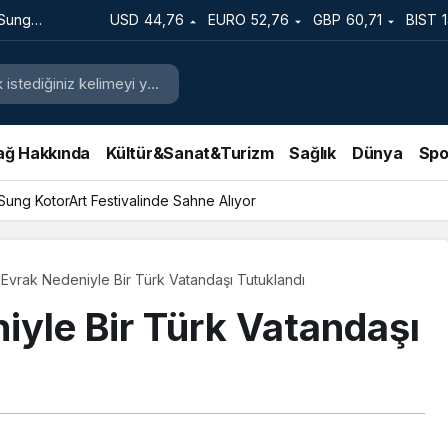
 Sung
USD
44,76
EURO
52,76
GBP
60,71
BIST
e Sahne
ağ Hakkında
Kültür&Sanat&Turizm
Sağlık
Dünya
Spo
 Sung KotorArt Festivalinde Sahne Alıyor
Evrak Nedeniyle Bir Türk Vatandaşı Tutuklandı
iyle Bir Türk Vatandaşı