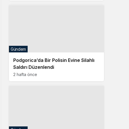
Gündem
Podgorica’da Bir Polisin Evine Silahlı
Saldırı Düzenlendi
2 hafta önce
Gündem
Bosna Hersekli 5 Dağcı Elbruz
Dağı’nda Hayatını Kaybetti
2 hafta önce