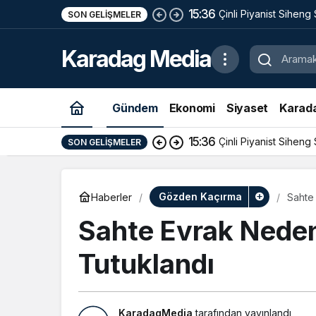
15:36
Çinli Piyanist Siheng
SON GELIŞMELER
KotorArt Festivalind
Karadag Media
Alıyor
Gündem
Ekonomi
Siyaset
Karad
15:36
Çinli Piyanist Siheng
SON GELIŞMELER
Gözden Kaçırma
Haberler
Sahte 
Sahte Evrak Neden
Tutuklandı
KaradagMedia
tarafından yayınlandı