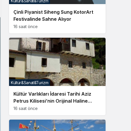
Kültür&Sanat&Turizm
Sistem Modu
Çinli Piyanist Siheng Sung KotorArt
Sistem modunu seçin.
Festivalinde Sahne Alıyor
16 saat önce
Kültür&Sanat&Turizm
Kültür Varlıkları İdaresi Tarihi Aziz
Petrus Kilisesi’nin Orijinal Haline
Getirilmesini Emretti
16 saat önce