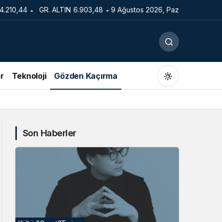
14.210,44
GR. ALTIN
6.903,48
9 Ağustos 2026, Paz
r
Teknoloji
Gözden Kaçırma
Son Haberler
Gündüz Modu
Gündüz modunu seçin.
Gece Modu
Gece modunu seçin.