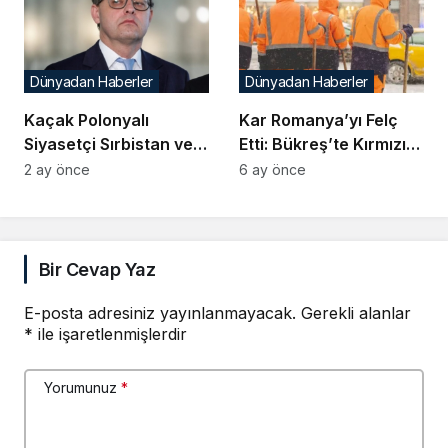
Dünyadan Haberler
Dünyadan Haberler
Kaçak Polonyalı
Kar Romanya’yı Felç
Siyasetçi Sırbistan ve
Etti: Bükreş’te Kırmızı
Hırvatistan’da Görüldü
Alarm Verildi
2 ay önce
6 ay önce
Bir Cevap Yaz
E-posta adresiniz yayınlanmayacak.
Gerekli alanlar
*
ile işaretlenmişlerdir
Yorumunuz
*