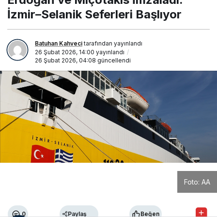
İmzaladı:
İzmir–Selanik
İzmir–Selanik Seferleri Başlıyor
Seferleri
Başlıyor
Batuhan Kahveci
tarafından yayınlandı
26 Şubat 2026, 14:00
yayınlandı
26 Şubat 2026, 04:08
güncellendi
Foto: AA
0
Paylaş
Beğen