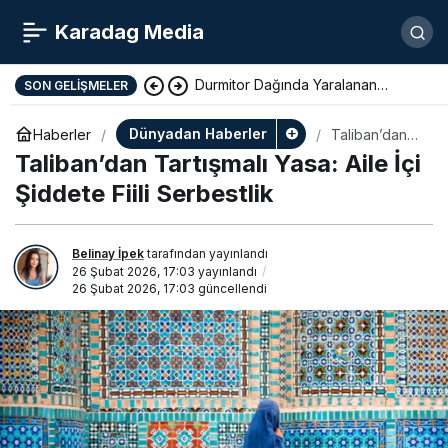
Karadag Media
Durmitor Dağında Yaralanan
SON GELIŞMELER
Yunan Turist Başarıyla Kurtarıldı
Dünyadan Haberler
Haberler
Taliban’dan
Tartışmalı
Taliban’dan Tartışmalı Yasa: Aile İçi
Yasa: Aile İçi
Şiddete Fiili
Şiddete Fiili Serbestlik
Serbestlik
Belinay İpek
tarafından yayınlandı
26 Şubat 2026, 17:03
yayınlandı
26 Şubat 2026, 17:03
güncellendi