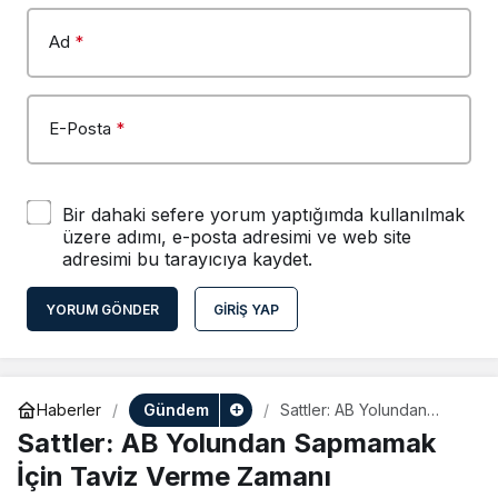
Ad
*
E-Posta
*
Bir dahaki sefere yorum yaptığımda kullanılmak
üzere adımı, e-posta adresimi ve web site
adresimi bu tarayıcıya kaydet.
YORUM GÖNDER
GIRIŞ YAP
Gündem
Haberler
Sattler: AB Yolundan
Sapmamak İçin Taviz
Sattler: AB Yolundan Sapmamak
Verme Zamanı
İçin Taviz Verme Zamanı