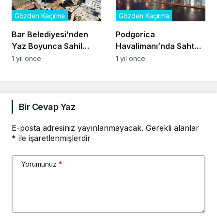
Gözden Kaçırma
Gözden Kaçırma
Bar Belediyesi’nden
Podgorica
Yaz Boyunca Sahil
Havalimanı’nda Sahte
Kesiminde İnşaat
Pasaportlu Türk
1 yıl önce
1 yıl önce
Yasağı
Gözaltına Alındı
Bir Cevap Yaz
E-posta adresiniz yayınlanmayacak.
Gerekli alanlar
*
ile işaretlenmişlerdir
Yorumunuz
*