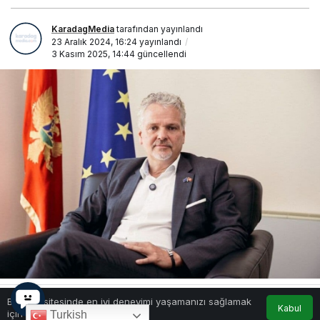
KaradagMedia
tarafından yayınlandı
23 Aralık 2024, 16:24
yayınlandı
3 Kasım 2025, 14:44
güncellendi
Bu web sitesinde en iyi deneyimi yaşamanızı sağlamak
Kabul
0
Paylaş
Beğen
için çerezler kullanılmaktadır.
Turkish