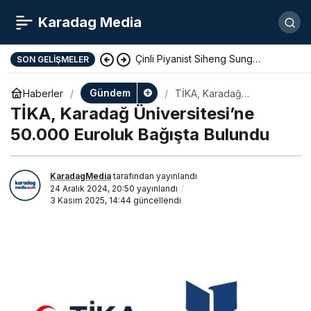
Karadag Media
Çinli Piyanist Siheng Sung
SON GELIŞMELER
KotorArt Festivalinde Sahne Alıyor
Gündem
Haberler
TİKA, Karadağ
Üniversitesi’ne 50.000
TİKA, Karadağ Üniversitesi’ne
Euroluk Bağışta Bulundu
50.000 Euroluk Bağışta Bulundu
KaradagMedia
tarafından yayınlandı
24 Aralık 2024, 20:50
yayınlandı
3 Kasım 2025, 14:44
güncellendi