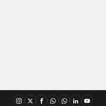
Karadağ’da
Tüketici Sepeti
2024 Yılı 4.
Çeyrekte 1.970
Avro Oldu