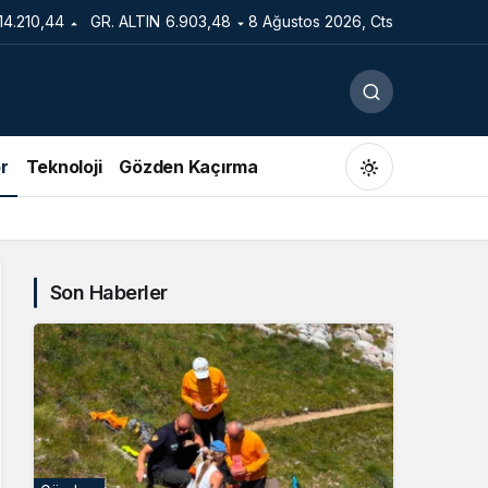
14.210,44
GR. ALTIN
6.903,48
8 Ağustos 2026, Cts
r
Teknoloji
Gözden Kaçırma
Son Haberler
Gündüz Modu
Gündüz modunu seçin.
Gece Modu
Gece modunu seçin.