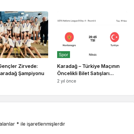
Spor
Gençler Zirvede:
Karadağ – Türkiye Maçının
Karadağ Şampiyonu
Öncelikli Bilet Satışları
Başladı
2 yıl önce
 alanlar
*
ile işaretlenmişlerdir