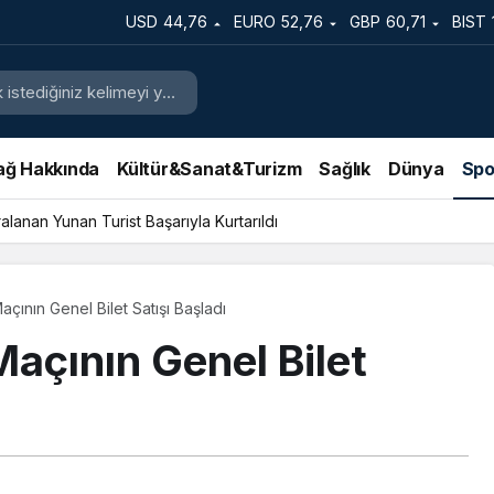
USD
44,76
EURO
52,76
GBP
60,71
BIST
ağ Hakkında
Kültür&Sanat&Turizm
Sağlık
Dünya
Spo
lanan Yunan Turist Başarıyla Kurtarıldı
çının Genel Bilet Satışı Başladı
açının Genel Bilet