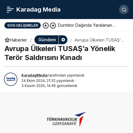
Karadag Media
Durmitor Dağında Yaralanan
SON GELIŞMELER
Yunan Turist Başarıyla Kurtarıldı
Gündem
Haberler
Avrupa Ülkeleri TUSAŞ’a
Yönelik Terör Saldırısını
Avrupa Ülkeleri TUSAŞ’a Yönelik
Kınadı
Terör Saldırısını Kınadı
KaradagMedia
tarafından yayınlandı
24 Ekim 2024, 21:32
yayınlandı
3 Kasım 2025, 14:45
güncellendi