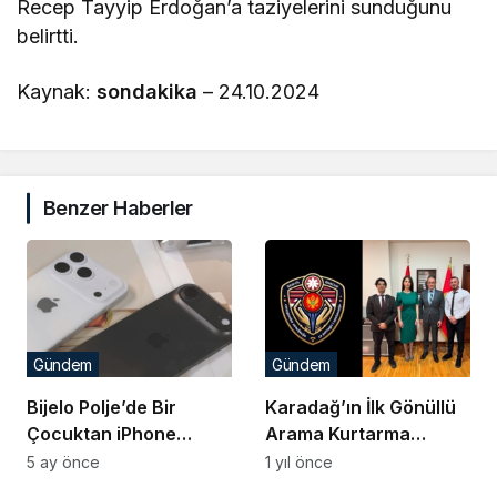
Recep Tayyip Erdoğan’a taziyelerini sunduğunu
belirtti.
Kaynak:
sondakika
– 24.10.2024
Benzer Haberler
Gündem
Gündem
Bijelo Polje’de Bir
Karadağ’ın İlk Gönüllü
Çocuktan iPhone
Arama Kurtarma
Çaldığı İddia Edilen Kişi
Derneği Kuruldu
5 ay önce
1 yıl önce
Hakkında Suç