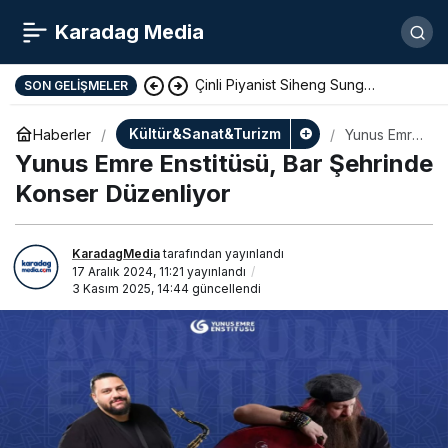
Karadag Media
Çinli Piyanist Siheng Sung
SON GELIŞMELER
KotorArt Festivalinde Sahne Alıyor
Kültür&Sanat&Turizm
Haberler
Yunus Emre
Enstitüsü,
Yunus Emre Enstitüsü, Bar Şehrinde
Bar
Şehrinde
Konser Düzenliyor
Konser
Düzenliyor
KaradagMedia
tarafından yayınlandı
17 Aralık 2024, 11:21
yayınlandı
3 Kasım 2025, 14:44
güncellendi