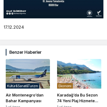
17.12.2024
Benzer Haberler
Kültür&Sanat&Turizm
Ekonomi
Air Montenegro’dan
Karadağ’da Bu Sezon
Bahar Kampanyası
74 Yeni Plaj Hizmete
Girecek
1 yıl önce
1 yıl önce