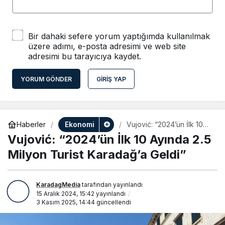
Bir dahaki sefere yorum yaptığımda kullanılmak
üzere adımı, e-posta adresimi ve web site
adresimi bu tarayıcıya kaydet.
YORUM GÖNDER
GIRIŞ YAP
Ekonomi
Haberler
Vujović: “2024’ün İlk 10
Ayında 2.5 Milyon Turist
Vujović: “2024’ün İlk 10 Ayında 2.5
Karadağ’a Geldi”
Milyon Turist Karadağ’a Geldi”
KaradagMedia
tarafından yayınlandı
15 Aralık 2024, 15:42
yayınlandı
3 Kasım 2025, 14:44
güncellendi