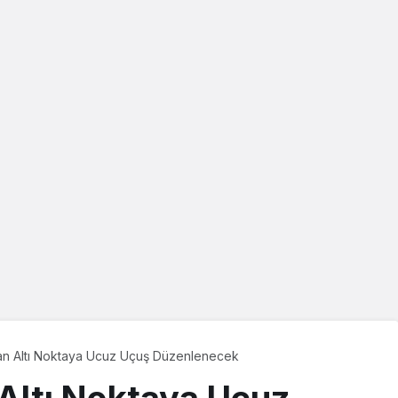
Kotor’da Suya Za
Geldi
tan Altı Noktaya Ucuz Uçuş Düzenlenecek