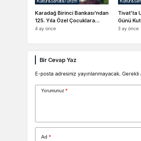
Kültür&Sanat&Turizm
Kültür&Sa
Karadağ Birinci Bankası’ndan
Tivat’ta 
125. Yıla Özel Çocuklara
Günü Kut
Resim Yarışması
4 ay önce
3 ay önce
Bir Cevap Yaz
E-posta adresiniz yayınlanmayacak.
Gerekli
Yorumunuz
*
Ad
*