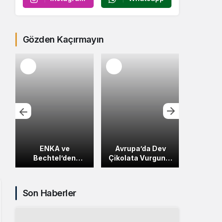
Gözden Kaçırmayın
m
ENKA ve
Avrupa’da Dev
Avrupa
Bechtel’den
Çikolata Vurgunu:
En Ç
Karadağ’a Modern
12 Ton KitKat Yüklü
Harcay
Otoyol Projesi
Kamyon Çalındı
Bel
Son Haberler