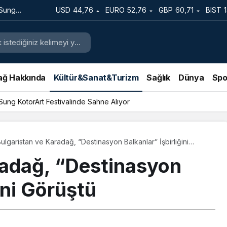
 Sung
USD
44,76
EURO
52,76
GBP
60,71
BIST
e Sahne
ağ Hakkında
Kültür&Sanat&Turizm
Sağlık
Dünya
Spo
 Sung KotorArt Festivalinde Sahne Alıyor
ulgaristan ve Karadağ, “Destinasyon Balkanlar” İşbirliğini
Görüştü
radağ, “Destinasyon
ini Görüştü