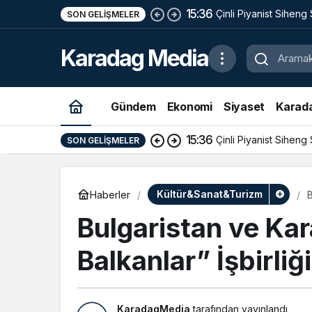
15:36
Çinli Piyanist Siheng
SON GELIŞMELER
KotorArt Festivalind
Karadag Media
Alıyor
Gündem
Ekonomi
Siyaset
Karad
15:36
Çinli Piyanist Siheng
SON GELIŞMELER
Kültür&Sanat&Turizm
Haberler
B
Bulgaristan ve Ka
Balkanlar” İşbirliğ
KaradagMedia
tarafından yayınlandı