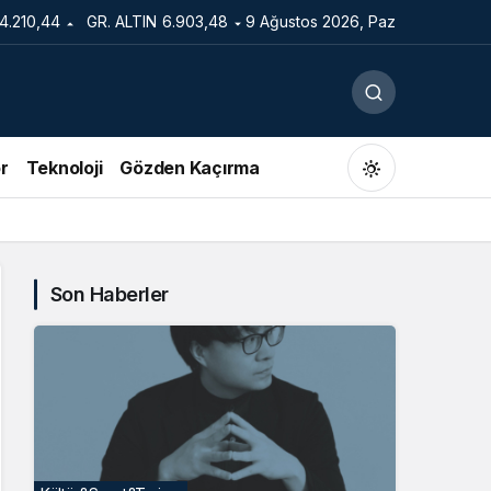
14.210,44
GR. ALTIN
6.903,48
9 Ağustos 2026, Paz
r
Teknoloji
Gözden Kaçırma
Son Haberler
Gündüz Modu
Gündüz modunu seçin.
Gece Modu
Gece modunu seçin.