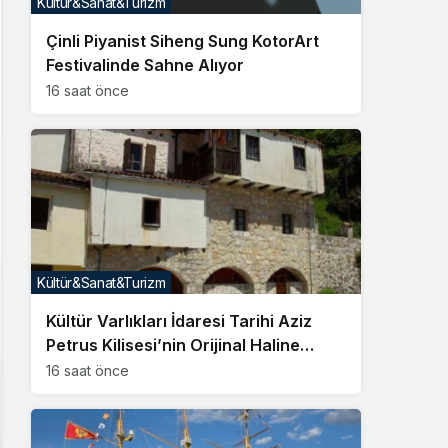
Kültür&Sanat&Turizm
Sistem Modu
Çinli Piyanist Siheng Sung KotorArt
Sistem modunu seçin.
Festivalinde Sahne Alıyor
16 saat önce
Kültür&Sanat&Turizm
Kültür Varlıkları İdaresi Tarihi Aziz
Petrus Kilisesi’nin Orijinal Haline
Getirilmesini Emretti
16 saat önce