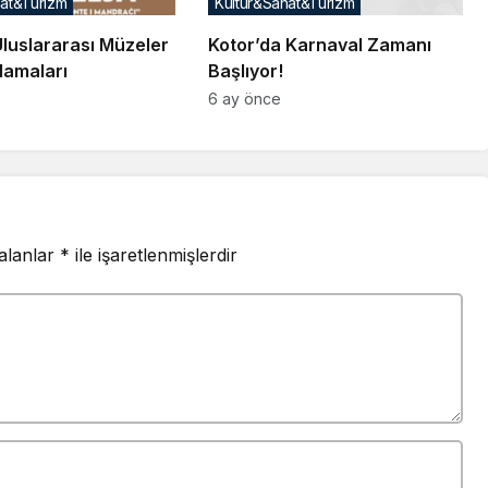
nat&Turizm
Kültür&Sanat&Turizm
Uluslararası Müzeler
Kotor’da Karnaval Zamanı
lamaları
Başlıyor!
6 ay önce
 alanlar
*
ile işaretlenmişlerdir