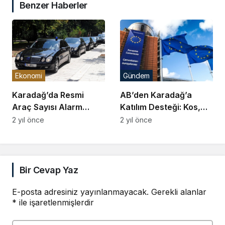
Benzer Haberler
Ekonomi
Gündem
Karadağ’da Resmi
AB’den Karadağ’a
Araç Sayısı Alarm
Katılım Desteği: Kos,
Veriyor
Ziyarete Geliyor
2 yıl önce
2 yıl önce
Bir Cevap Yaz
E-posta adresiniz yayınlanmayacak.
Gerekli alanlar
*
ile işaretlenmişlerdir