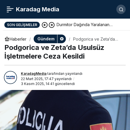
Karadag Media
Durmitor Dağında Yaralanan
SON GELIŞMELER
Yunan Turist Başarıyla Kurtarıldı
Gündem
Haberler
Podgorica ve Zeta’da
Usulsüz İşletmelere Ceza
Podgorica ve Zeta’da Usulsüz
Kesildi
İşletmelere Ceza Kesildi
KaradagMedia
tarafından yayınlandı
22 Mart 2025, 17:47
yayınlandı
3 Kasım 2025, 14:41
güncellendi