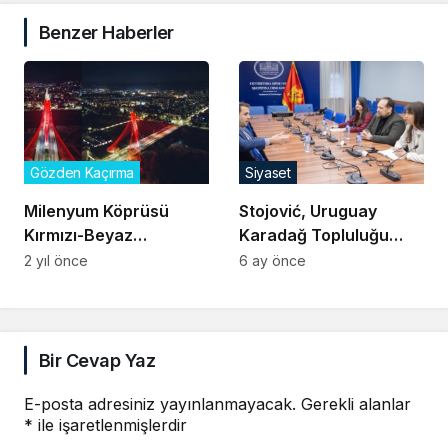
Benzer Haberler
Gözden Kaçırma
Siyaset
Milenyum Köprüsü
Stojović, Uruguay
Kırmızı-Beyaz
Karadağ Topluluğu
Işıklandırıldı
Başkanı Šaranović ile
2 yıl önce
6 ay önce
Görüştü
Bir Cevap Yaz
E-posta adresiniz yayınlanmayacak.
Gerekli alanlar
*
ile işaretlenmişlerdir