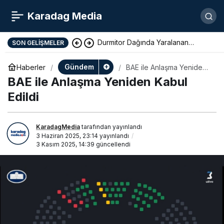
Karadag Media
Durmitor Dağında Yaralanan
SON GELIŞMELER
Yunan Turist Başarıyla Kurtarıldı
Gündem
Haberler
BAE ile Anlaşma Yeniden
Kabul Edildi
BAE ile Anlaşma Yeniden Kabul
Edildi
KaradagMedia
tarafından yayınlandı
3 Haziran 2025, 23:14
yayınlandı
3 Kasım 2025, 14:39
güncellendi