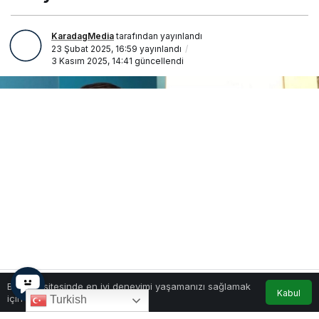
KaradagMedia
tarafından yayınlandı
23 Şubat 2025, 16:59
yayınlandı
3 Kasım 2025, 14:41
güncellendi
Bu web sitesinde en iyi deneyimi yaşamanızı sağlamak
Kabul
için çerezler kullanılmaktadır.
Turkish
0
Paylaş
Beğen