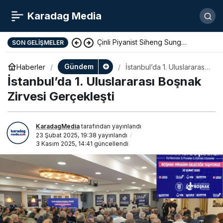
Karadag Media
Çinli Piyanist Siheng Sung
SON GELIŞMELER
KotorArt Festivalinde Sahne Alıyor
Gündem
Haberler
İstanbul’da 1. Uluslararası
Boşnak Zirvesi
İstanbul’da 1. Uluslararası Boşnak
Gerçekleşti
Zirvesi Gerçekleşti
KaradagMedia
tarafından yayınlandı
23 Şubat 2025, 19:38
yayınlandı
3 Kasım 2025, 14:41
güncellendi