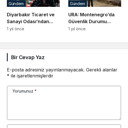
Gündem
Gündem
Diyarbakır Ticaret ve
URA: Montenegro’da
Sanayi Odası’ndan
Güvenlik Durumu
TurkCham
Kontrolden Çıkıyor
1 yıl önce
1 yıl önce
Montenegro’ya Ziyaret
Bir Cevap Yaz
E-posta adresiniz yayınlanmayacak.
Gerekli alanlar
*
ile işaretlenmişlerdir
Yorumunuz
*