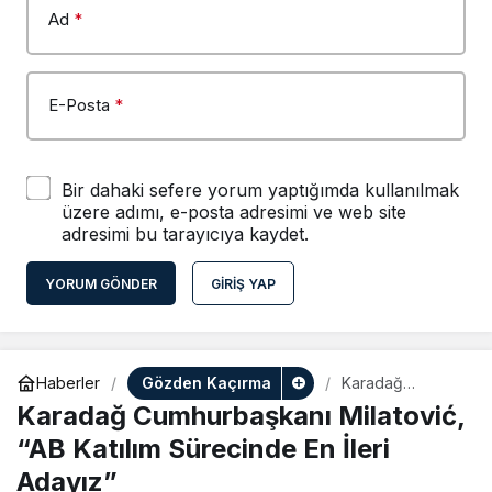
Ad
*
E-Posta
*
Bir dahaki sefere yorum yaptığımda kullanılmak
üzere adımı, e-posta adresimi ve web site
adresimi bu tarayıcıya kaydet.
YORUM GÖNDER
GIRIŞ YAP
Gözden Kaçırma
Haberler
Karadağ
Cumhurbaşkanı
Karadağ Cumhurbaşkanı Milatović,
Milatović, “AB
Katılım
“AB Katılım Sürecinde En İleri
Sürecinde En
Adayız”
İleri Adayız”