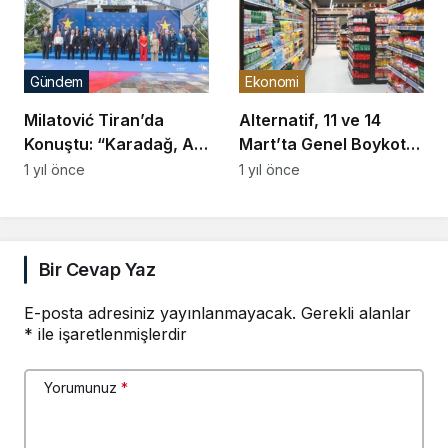
Gündem
Ekonomi
Milatović Tiran’da
Alternatif, 11 ve 14
Konuştu: “Karadağ, AB
Mart’ta Genel Boykot
Üyeliğine En Yakın
Çağrısında Bulundu
1 yıl önce
1 yıl önce
Aday”
Bir Cevap Yaz
E-posta adresiniz yayınlanmayacak.
Gerekli alanlar
*
ile işaretlenmişlerdir
Yorumunuz
*