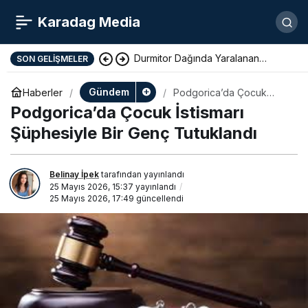
Karadag Media
Durmitor Dağında Yaralanan
SON GELIŞMELER
Yunan Turist Başarıyla Kurtarıldı
Gündem
Haberler
Podgorica’da Çocuk
İstismarı Şüphesiyle Bir
Podgorica’da Çocuk İstismarı
Genç Tutuklandı
Şüphesiyle Bir Genç Tutuklandı
Belinay İpek
tarafından yayınlandı
25 Mayıs 2026, 15:37
yayınlandı
25 Mayıs 2026, 17:49
güncellendi