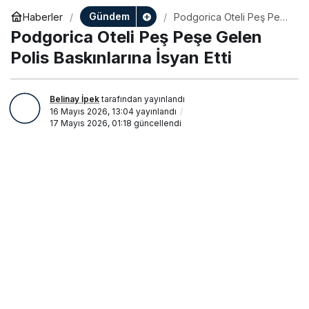
Gündem
Haberler
Podgorica Oteli Peş Peşe
Gelen Polis Baskınlarına
Podgorica Oteli Peş Peşe Gelen
İsyan Etti
Polis Baskınlarına İsyan Etti
Belinay İpek
tarafından yayınlandı
16 Mayıs 2026, 13:04
yayınlandı
17 Mayıs 2026, 01:18
güncellendi